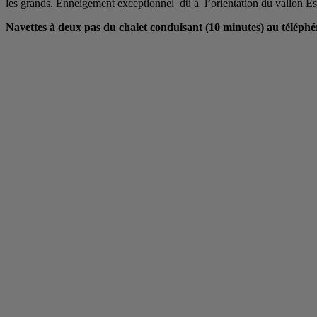
les grands. Enneigement exceptionnel dû à l’orientation du vallon Est-
Navettes à deux pas du chalet conduisant (10 minutes) au télép