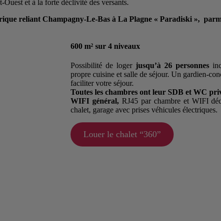
Ouest et à la forte déclivité des versants.
hérique reliant Champagny-Le-Bas à La Plagne « Paradiski », parm
600 m² sur 4 niveaux
Possibilité de loger
jusqu’à 26 personnes
inc
propre cuisine et salle de séjour. Un gardien-con
faciliter votre séjour.
Toutes les chambres ont leur SDB et WC priv
WIFI général,
RJ45 par chambre et WIFI dé
chalet, garage avec prises véhicules électriques.
Louer le chalet “360”