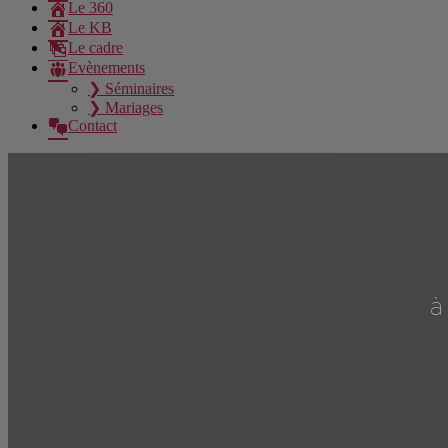
Le 360
Le KB
Le cadre
Evènements
❯ Séminaires
❯ Mariages
Contact
à