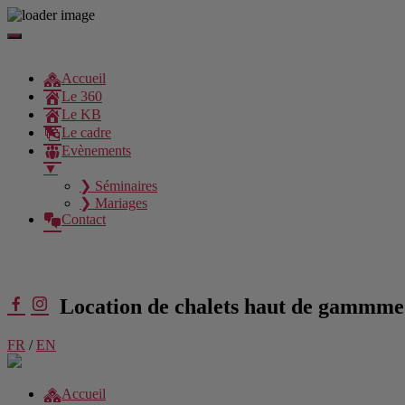
Aller
au
contenu
Accueil
Le 360
Le KB
Le cadre
Evènements
▼
❯ Séminaires
❯ Mariages
Contact
Location de chalets haut de gammme
FR
/
EN
Accueil